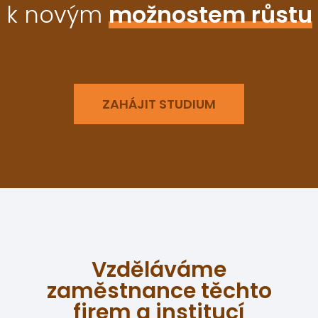
k novým
možnostem růstu
ZAHÁJIT STUDIUM
Vzděláváme
zaměstnance těchto
firem a institucí