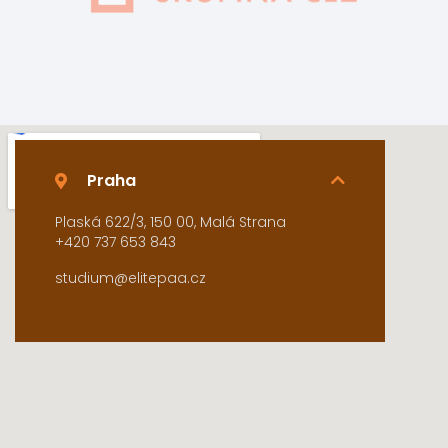
Praha
Plaská 622/3, 150 00, Malá Strana
+420 737 653 843
studium@elitepaa.cz