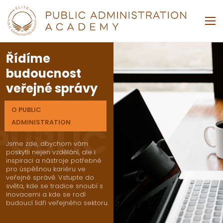
Řídíme
budoucnost
veřejné správy
O PUBLIC
ADMINISTRATION
PUBLIC ADMI
ACADEMY
Jsme zde, abychom vám
poskytli nejen vzdělání, ale i
inspiraci a nástroje potřebné
pro úspěšnou kariéru ve
veřejné správě. Vstupte do
světa, kde se tradice snoubí s
inovacemi a kde se rodí
budoucí lídři veřejného sektoru.